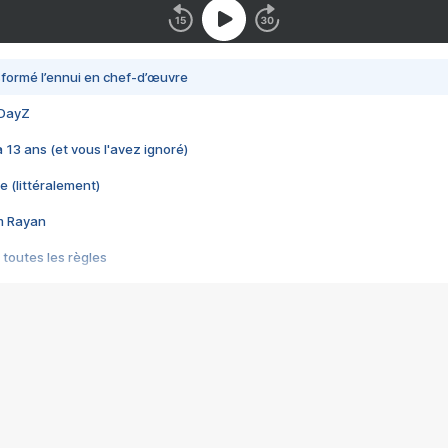
nsformé l’ennui en chef-d’œuvre
 DayZ
 a 13 ans (et vous l'avez ignoré)
e (littéralement)
im Rayan
 toutes les règles
s les jeux vidéo
us choquant de Rockstar ? - Le scandale BULLY
e plus moche de Steam
du RÊVE tourne au CAUCHEMAR
pendant 8 heures