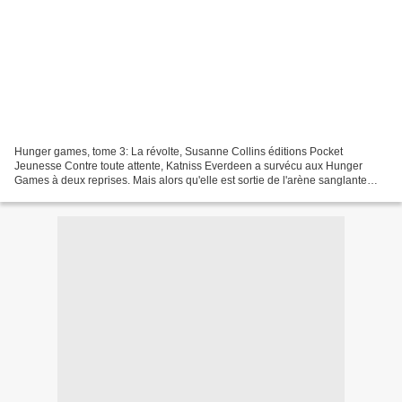
Hunger games, tome 3: La révolte, Susanne Collins éditions Pocket
Jeunesse Contre toute attente, Katniss Everdeen a survécu aux Hunger
Games à deux reprises. Mais alors qu'elle est sortie de l'arène sanglante
vivante, elle n'est toujours pas en sécurité....