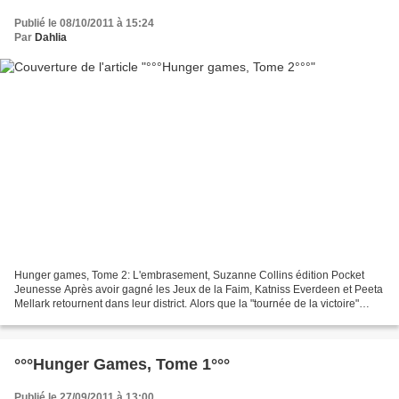
Publié le 08/10/2011 à 15:24
Par
Dahlia
Hunger games, Tome 2: L'embrasement, Suzanne Collins édition Pocket
Jeunesse Après avoir gagné les Jeux de la Faim, Katniss Everdeen et Peeta
Mellark retournent dans leur district. Alors que la "tournée de la victoire"
dans le pays est sur le point de...
°°°Hunger Games, Tome 1°°°
Publié le 27/09/2011 à 13:00