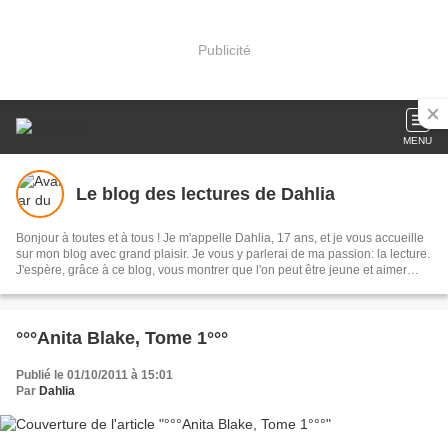
Publicité
MENU
Le blog des lectures de Dahlia
Bonjour à toutes et à tous ! Je m'appelle Dahlia, 17 ans, et je vous accueille
sur mon blog avec grand plaisir. Je vous y parlerai de ma passion: la lecture.
J'espère, grâce à ce blog, vous montrer que l'on peut être jeune et aimer
toute sorte de livres, qu'ils soient d'ordre historique ou de bit-lit ! Passez un
bon moment !
°°°Anita Blake, Tome 1°°°
Publié le 01/10/2011 à 15:01
Par
Dahlia