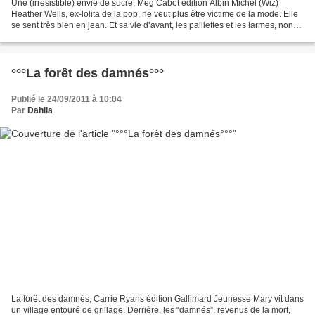
Une (irrésistible) envie de sucré, Meg Cabot édition Albin Michel (Wiz)
Heather Wells, ex-lolita de la pop, ne veut plus être victime de la mode. Elle
se sent très bien en jean. Et sa vie d’avant, les paillettes et les larmes, non
merci. Elle décroche...
°°°La forêt des damnés°°°
Publié le 24/09/2011 à 10:04
Par
Dahlia
La forêt des damnés, Carrie Ryans édition Gallimard Jeunesse Mary vit dans
un village entouré de grillage. Derrière, les “damnés”, revenus de la mort,