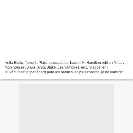
Anita Blake, Tome 1: Plaisirs coupables, Laurell K. Hamilton édition Milady
Mon nom est Blake, Anita Blake. Les vampires, eux, m'appellent
"l'Exécutrice" et par égard pour les oreilles les plus chastes, je ne vous dirai
pas comment, moi, je les appelle....