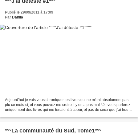
°°°J'ai détesté #1°°°
Publié le 29/09/2011 à 17:09
Par
Dahlia
Aujourd'hui je vais vous chroniquer les livres qui ne m'ont absolument pas
plu ce mois-ci, et vous pouvez me croire il y en a pas mal ! Je vous parlerez
uniquement des livres qui me tenaient à coeur, et pas de ceux que j'ai trouvé
au hasard dans ma bibliothèque...
°°°La communauté du Sud, Tome1°°°