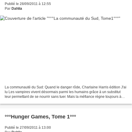
Publié le 28/09/2011 à 12:55
Par
Dahlia
La communauté du Sud: Quand le danger rôde, Charlaine Harris édition J'ai
lu Les vampires vivent désormais parmi les humains grâce à un substitut
leur permettant de se nourrir sans tuer. Mais la méfiance règne toujours à
Bon Temps, petite ville de l'Amérique...
°°°Hunger Games, Tome 1°°°
Publié le 27/09/2011 à 13:00