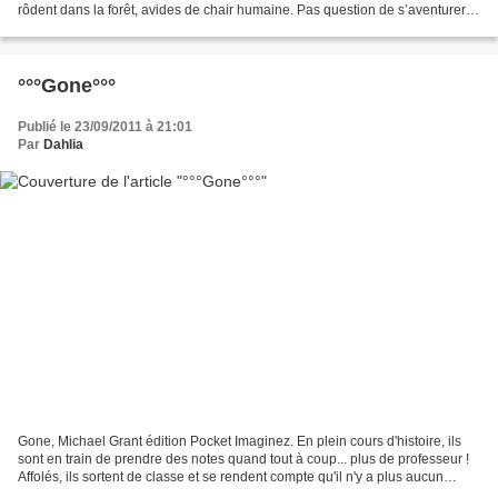
rôdent dans la forêt, avides de chair humaine. Pas question de s’aventurer
dehors, pourtant Mary rêve...
°°°Gone°°°
Publié le 23/09/2011 à 21:01
Par
Dahlia
Gone, Michael Grant édition Pocket Imaginez. En plein cours d'histoire, ils
sont en train de prendre des notes quand tout à coup... plus de professeur !
Affolés, ils sortent de classe et se rendent compte qu'il n'y a plus aucun
adulte. Comme s'ils s'étaient...