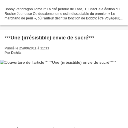
Bobby Pendragon Tome 2: La cité perdue de Faar, D.J MacHale édition du
Rocher Jeunesse Ce deuxième tome est indissociable du premier, « Le
marchand de peur », où l'auteur décrit la fonction de Bobby: être Voyageur,
avec la possibilité de traverser le...
°°°Une (irrésistible) envie de sucré°°°
Publié le 25/09/2011 à 11:33
Par
Dahlia