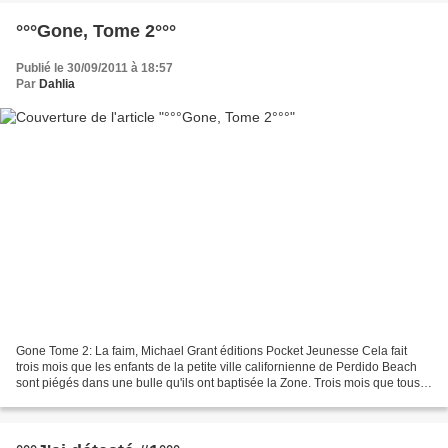
°°°Gone, Tome 2°°°
Publié le 30/09/2011 à 18:57
Par
Dahlia
Gone Tome 2: La faim, Michael Grant éditions Pocket Jeunesse Cela fait
trois mois que les enfants de la petite ville californienne de Perdido Beach
sont piégés dans une bulle qu'ils ont baptisée la Zone. Trois mois que tous
les habitants de plus de 15...